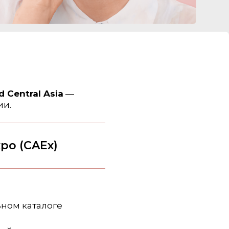
 Central Asia
—
ии.
xpo (CAEx)
ном каталоге