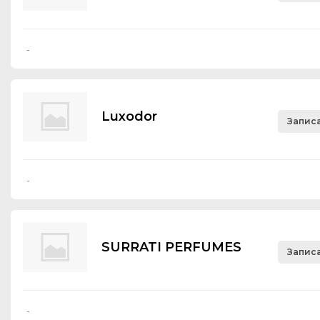
-
Luхоdоr
Записа
-
SURRATI PERFUMES
Записа
-