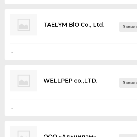
TAELYM BlO Со., Ltd.
Записа
-
WELLPEP co.,LTD.
Записа
-
ООО «Альнилам»