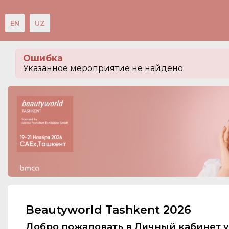
EN
UZ
Мероприятия
Ошибка
Организации
Указанное мероприятие не найдено
О сервисе
Посетителям
Организациям
Организаторам
Контакты
СПРАВКА
Beautyworld Tashkent 2026
Добро пожаловать в Личный кабинет у