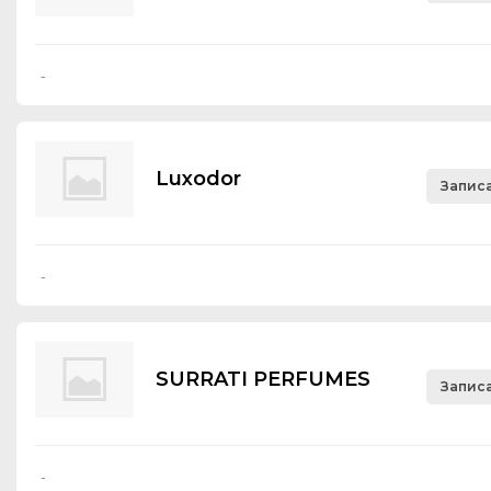
-
Luхоdоr
Записа
-
SURRATI PERFUMES
Записа
-