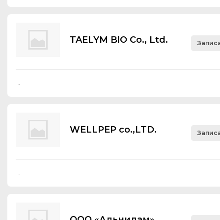
TAELYM BlO Со., Ltd.
Записа
-
WELLPEP co.,LTD.
Записа
-
ООО «Альнилам»