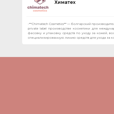
Химатех
-**Chimatech Cosmetics** — болгарский производи
private label производстве косметики для между
фасовку и упаковку средств по уходу за кожей, волосами и телом. Помимо производства для наших партнёров, мы развиваем со
специализированную линию средств для ухода за к