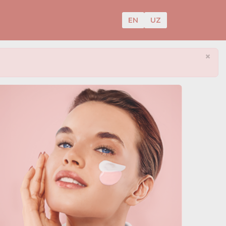
EN
UZ
×