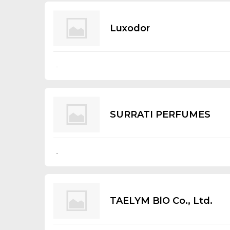
Luхоdоr
-
SURRATI PERFUMES
-
TAELYM BlO Со., Ltd.