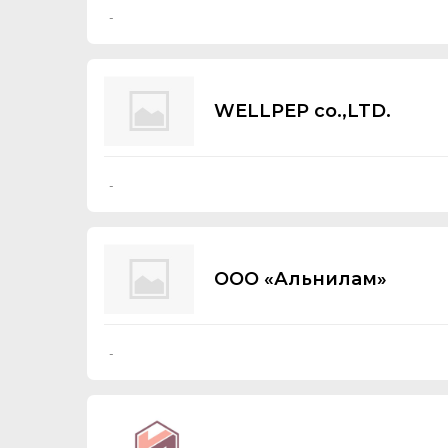
-
WELLPEP co.,LTD.
-
ООО «Альнилам»
-