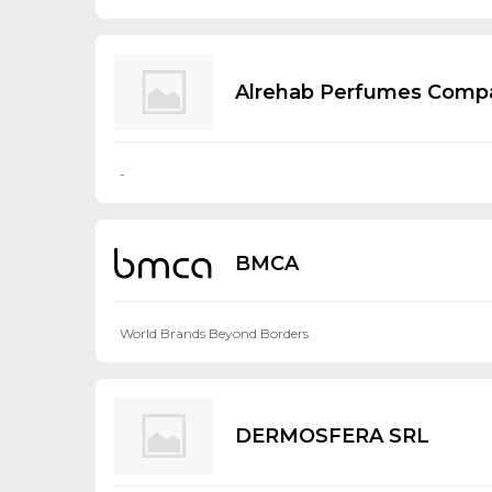
Alrehab Perfumes Comp
-
BMCA
World Brands Beyond Borders
DERMOSFERA SRL