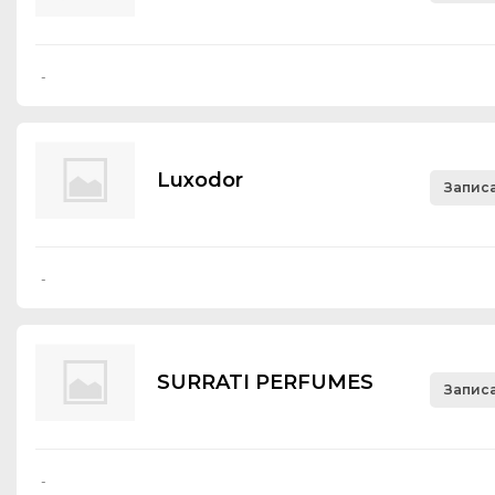
-
Luхоdоr
Записа
-
SURRATI PERFUMES
Записа
-