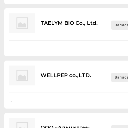
TAELYM BlO Со., Ltd.
Записа
-
WELLPEP co.,LTD.
Записа
-
ООО «Альнилам»