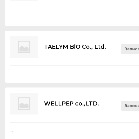
-
TAELYM BlO Со., Ltd.
Записа
-
WELLPEP co.,LTD.
Записа
-