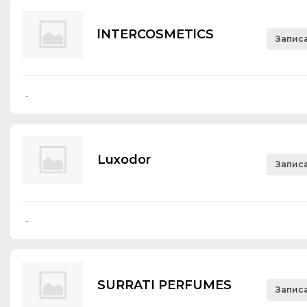
lNTERCOSMETlCS
Записа
-
Luхоdоr
Записа
-
SURRATI PERFUMES
Записа