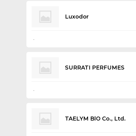
Luхоdоr
-
SURRATI PERFUMES
-
TAELYM BlO Со., Ltd.