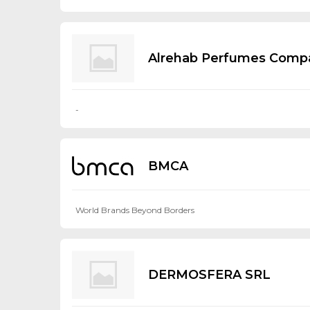
Alrehab Perfumes Comp
-
BMCA
World Brands Beyond Borders
DERMOSFERA SRL