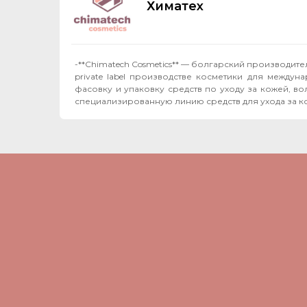
Химатех
-**Chimatech Cosmetics** — болгарский производи
private label производстве косметики для между
фасовку и упаковку средств по уходу за кожей, волосами и телом. Помимо производства для наших партнёров, мы развиваем со
специализированную линию средств для ухода за к