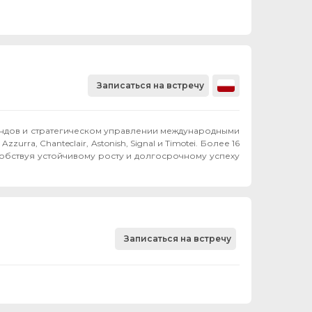
Записаться на встречу
ендов и стратегическом управлении международными
rra, Chanteclair, Astonish, Signal и Timotei. Более 16
обствуя устойчивому росту и долгосрочному успеху
Записаться на встречу