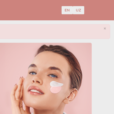
EN
UZ
×