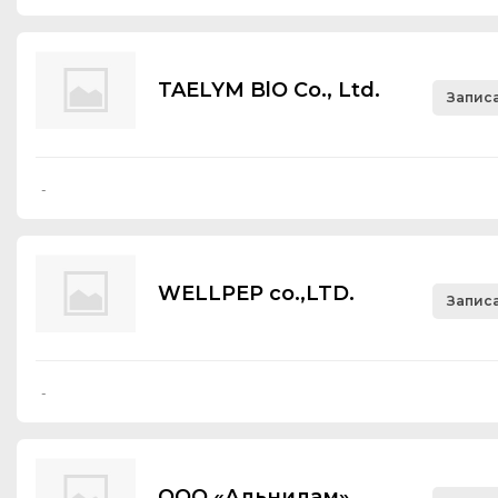
TAELYM BlO Со., Ltd.
Записа
-
WELLPEP co.,LTD.
Записа
-
ООО «Альнилам»