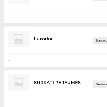
-
Luхоdоr
Записа
-
SURRATI PERFUMES
Записа
-