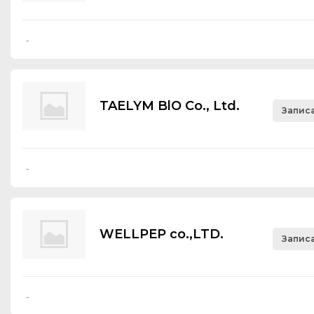
-
TAELYM BlO Со., Ltd.
Записа
-
WELLPEP co.,LTD.
Записа
-