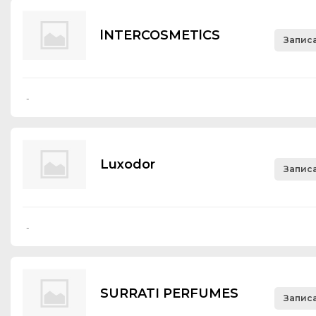
lNTERCOSMETlCS
Записа
-
Luхоdоr
Записа
-
SURRATI PERFUMES
Записа