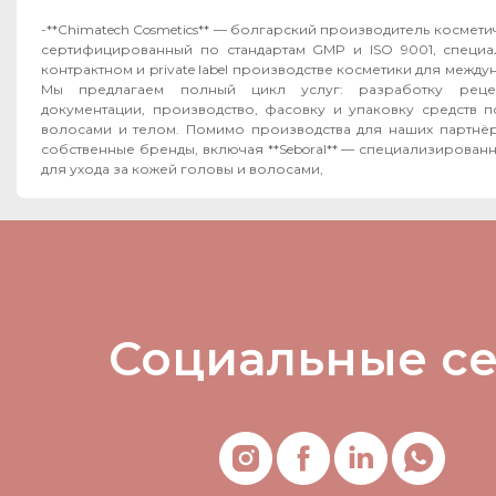
-**Chimatech Cosmetics** — болгарский производитель космет
сертифицированный по стандартам GMP и ISO 9001, специ
контрактном и private label производстве косметики для межд
Мы предлагаем полный цикл услуг: разработку рецеп
документации, производство, фасовку и упаковку средств п
волосами и телом. Помимо производства для наших партнёров, мы развиваем
собственные бренды, включая **Seboral** — специализирован
для ухода за кожей головы и волосами,
Социальные с