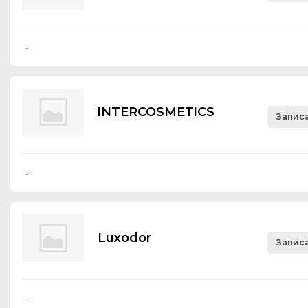
-
lNTERCOSMETlCS
Записа
-
Luхоdоr
Записа
-