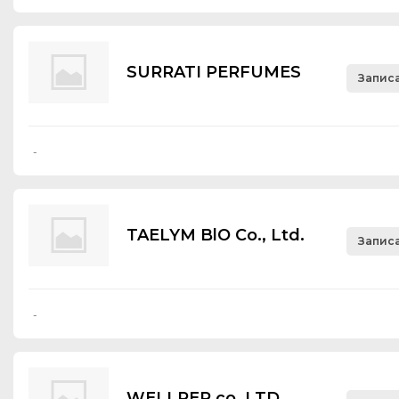
SURRATI PERFUMES
Записа
-
TAELYM BlO Со., Ltd.
Записа
-
WELLPEP co.,LTD.