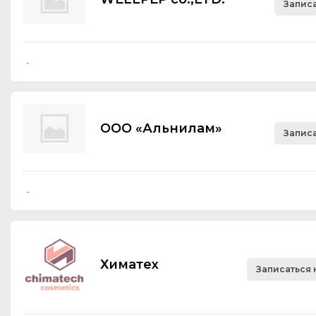
Записа
-
ООО «Альнилам»
Записа
-
Химатех
Записаться 