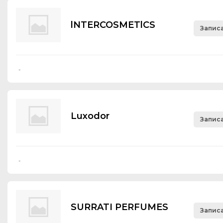
lNTERCOSMETlCS
Записа
-
Luхоdоr
Записа
-
SURRATI PERFUMES
Записа