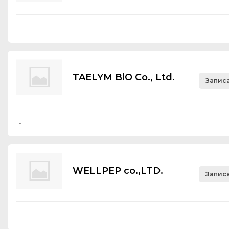
-
TAELYM BlO Со., Ltd.
Записа
-
WELLPEP co.,LTD.
Записа
-