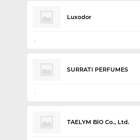
Luхоdоr
-
SURRATI PERFUMES
-
TAELYM BlO Со., Ltd.