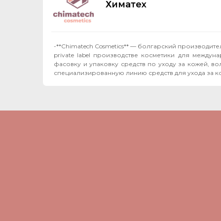
Химатех
-**Chimatech Cosmetics** — болгарский производи
private label производстве косметики для между
фасовку и упаковку средств по уходу за кожей, волосами и телом. Помимо производства для наших партнёров, мы развиваем со
специализированную линию средств для ухода за к