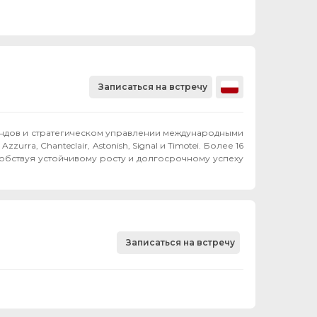
Записаться на встречу
ендов и стратегическом управлении международными
rra, Chanteclair, Astonish, Signal и Timotei. Более 16
обствуя устойчивому росту и долгосрочному успеху
Записаться на встречу