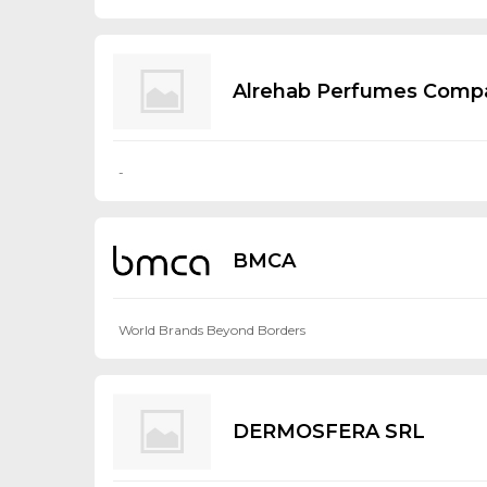
Alrehab Perfumes Comp
-
BMCA
World Brands Beyond Borders
DERMOSFERA SRL