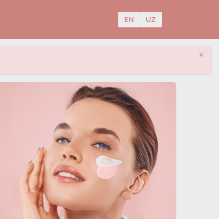
EN
UZ
×