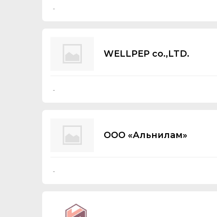
-
WELLPEP co.,LTD.
-
ООО «Альнилам»
-