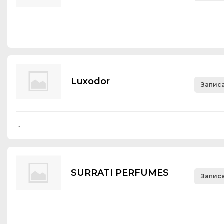
-
Luхоdоr
Записа
-
SURRATI PERFUMES
Записа
-