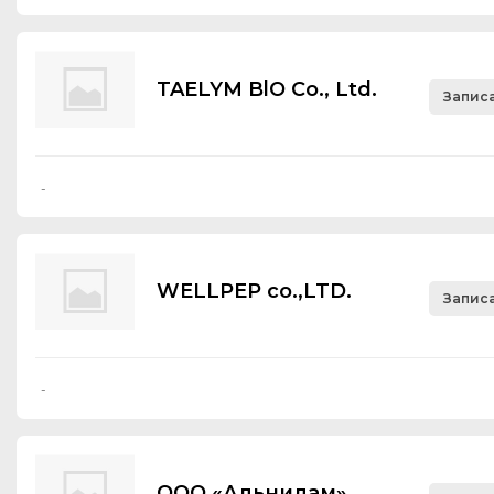
TAELYM BlO Со., Ltd.
Записа
-
WELLPEP co.,LTD.
Записа
-
ООО «Альнилам»