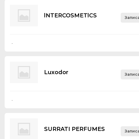
lNTERCOSMETlCS
Записа
-
Luхоdоr
Записа
-
SURRATI PERFUMES
Записа