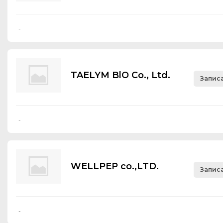
-
TAELYM BlO Со., Ltd.
Записа
-
WELLPEP co.,LTD.
Записа
-